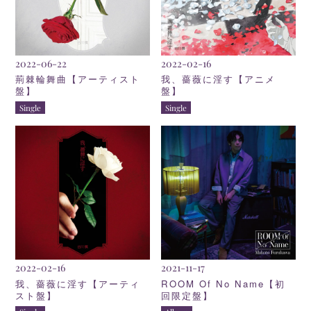
2022-06-22
2022-02-16
荊棘輪舞曲【アーティスト
我、薔薇に淫す【アニメ
盤】
盤】
Single
Single
2022-02-16
2021-11-17
我、薔薇に淫す【アーティ
ROOM Of No Name【初
スト盤】
回限定盤】