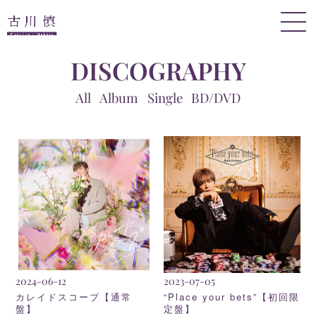
DISCOGRAPHY
All
Album
Single
BD/DVD
2024-06-12
2023-07-05
カレイドスコープ【通常
“Place your bets”【初回限
盤】
定盤】