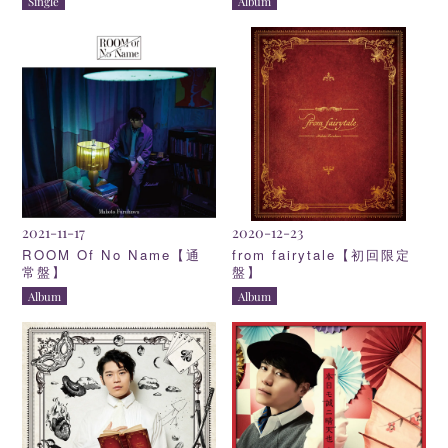
Single
Album
2021-11-17
2020-12-23
ROOM Of No Name【通
from fairytale【初回限定
常盤】
盤】
Album
Album