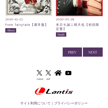
2020-12-23
2020-07-29
from fairytale【通常盤】
本日モ誠ニ晴天也【初回限
定盤】
Album
Single
PREV
NEXT
makoto
staff
サイト利用について
｜
プライバシーポリシー