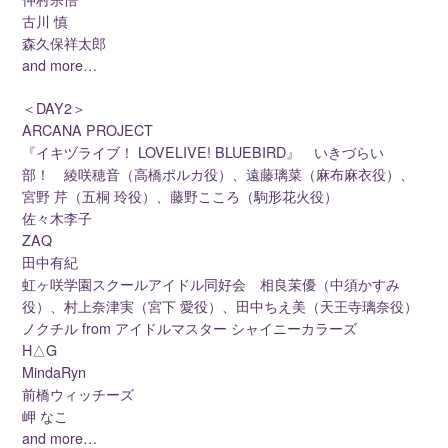
古川 慎
森久保祥太郎
and more…
＜DAY2＞
ARCANA PROJECT
『イキヅライブ！ LOVELIVE! BLUEBIRD』 いきづらい
部！ 綾咲穂音（高橋ポルカ役）、遠藤璃菜（麻布麻衣役）、
宮野 芹（五桐 玲役）、藤野こころ（駒形花火役）
佐々木李子
ZAQ
田中有紀
虹ヶ咲学園スクールアイドル同好会 相良茉優（中須かすみ
役）、村上奈津実（宮下 愛役）、田中ちえ美（天王寺璃奈役）
ノクチル from アイドルマスター シャイニーカラーズ
H△G
MindaRyn
前橋ウィッチーズ
岬 なこ
and more…