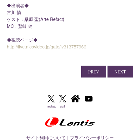
◆出演者◆
古川 慎
ゲスト：桑原 聖(Arte Refact)
MC：鷲崎 健
◆視聴ページ◆
http://live.nicovideo.jp/gate/lv313757966
PREV
NEXT
makoto
staff
サイト利用について
｜
プライバシーポリシー