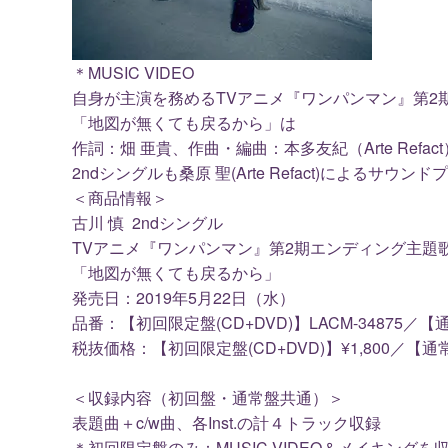
＊MUSIC VIDEO
自身が主演を務めるTVアニメ『ワンパンマン』第2
「地図が無くても戻るから」は
作詞：畑 亜貴、作曲・編曲：本多友紀（Arte Ref
2ndシングルも桑原 聖(Arte Refact)によるサ
＜商品情報＞
古川 慎 2ndシングル
TVアニメ『ワンパンマン』第2期エンディング主題
「地図が無くても戻るから」
発売日：2019年5月22日（水）
品番：【初回限定盤(CD+DVD)】LACM-34875／【通常盤
税抜価格：【初回限定盤(CD+DVD)】¥1,800／【通常盤(
＜収録内容（初回盤・通常盤共通）＞
表題曲＋c/w曲、各Inst.の計４トラック収録
＊初回限定盤のみ：MUSIC VIDEO＆メイキングを