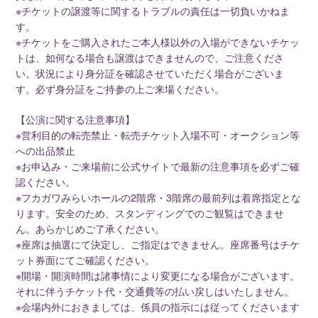
※チケットの譲渡等に関するトラブルの責任は一切負いかねま
す。
※チケットをご購入されたご本人様以外の入場ができないチケッ
トは、如何なる場合も譲渡はできませんので、ご注意くださ
い。状況により身分証を確認させていただく場合がございま
す。必ず身分証をご持参の上ご来場ください。
【公演に関する注意事項】
※営利目的の転売禁止・転売チケット入場不可・オークション等
への出品禁止
※お申込み・ご来場前に公式サイトで最新の注意事項を必ずご確
認ください。
※フカガワみらいホールの2階席・3階席の最前列は着席指定とな
ります。安全のため、スタンディングでのご観覧はできませ
ん。あらかじめご了承ください。
※座席は抽選にて決定し、ご指定はできません。座席番号はチケ
ット券面にてご確認ください。
※開場・開演時間は諸事情により変更になる場合がございます。
それに伴うチケット代・交通費等の払い戻しはいたしません。
※会場内外におきましては、係員の指示には従ってくださいます