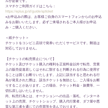
ルが必要です。
スマチケご利用ガイドはこちら：
https://eplus.jp/sf/guide/spticket
※お申込みの際は、お客様ご自身のスマートフォンからのお申込
みをお願いいたします。必ずご来場されるご本人様がお申込
み・ご購入ください。
＜紙チケット＞
チケットをコンビニ店頭で発券いただくサービスです。郵送は
対応しておりません。
【チケットの転売禁止について】
チケット及びチケット購入の権利を正規料金以外で転売、営業
上の販売促進若しくはそれに類すると判断される行為に使用す
ることは固くお断りいたします。上記に該当すると思われる行
為が発見された際は、該当チケットを無効とし、ご入場をお断
りすることがあります。この場合、チケット料金・旅費等、一
切払戻しはいたしません。
尚、転売行為とは、オークションへの出品・落札、インターネ
ット上の売買、チケットショップ、購入代行業者、ダフ屋や悪
質な第三者を通じての売買等を含んでおります。